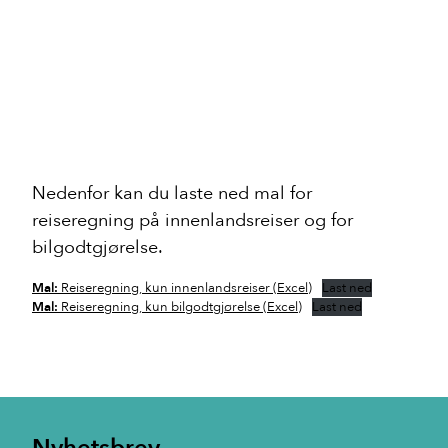
Nedenfor kan du laste ned mal for
reiseregning på innenlandsreiser og for
Nyheter
bilgodtgjørelse.
Arrangører
Mal:
Reiseregning, kun innenlandsreiser (Excel)
Last ned
Prosjekter
Mal:
Reiseregning, kun bilgodtgjørelse (Excel)
Last ned
Om klassisk
For medlemmer
arena:klassisk