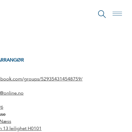
ARRANGØR
ebook.com/groups/529354314548759/
@online.no
96
sse
 Næss
n 13 leilighet H0101