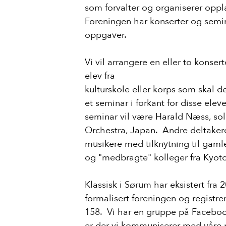
som forvalter og organiserer opp
Foreningen har konserter og semi
oppgaver.
Vi vil arrangere en eller to konsert
elev fra
kulturskole eller korps som skal de
et seminar i forkant for disse ele
seminar vil være Harald Næss, so
Orchestra, Japan. Andre deltakere
musikere med tilknytning til ga
og "medbragte" kolleger fra Kyoto
Nyheter
Klassisk i Sørum har eksistert fra 
Arrangører
formalisert foreningen og registr
Prosjekter
158. Vi har en gruppe på Faceboo
er der vi kommuniserer med våre