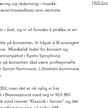
1920 Sø
læring og utdanning i musikk.
narer/masterklass som sentrale
er i året, og vi vil forsøke å plukke ut en
lta på konserten. Vi håper å få arrangert
vene. Musikalsk leder for konsert og
lotrompetist i Kyoto Symphony
 på konserten skal være profesjonelle
mle Sørum Kommune, Lillestrøm kommune
.
Kontakt
2002, men det er nå nylig vi har
E-post:
klas
ert i Brønnøysund med reg nr 923 881
Telefon:
920
k med navnet "Klassisk i Sørum" og det
 medlemmer som nå teller 198.