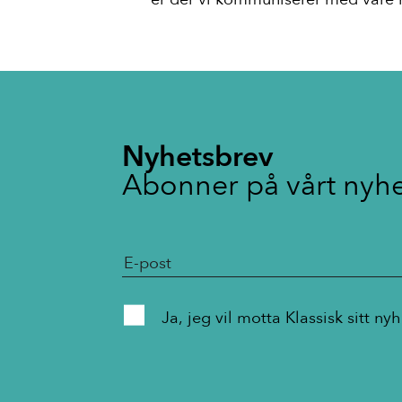
Om klassisk
For medlemmer
arena:klassisk
Nyhetsbrev
Abonner på vårt nyh
Ja, jeg vil motta Klassisk s