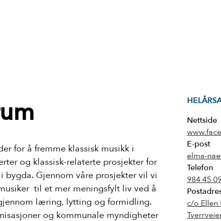
HELÅRS
ørum
Nettside
www.fac
E-post
der for å fremme klassisk musikk i
elma-nae
ter og klassisk-relaterte prosjekter for
Telefon
d i bygda. Gjennom våre prosjekter vil vi
984 45 0
siker til et mer meningsfylt liv ved å
Postadre
 gjennom læring, lytting og formidling.
c/o Ellen
anisasjoner og kommunale myndigheter
Tverrveie