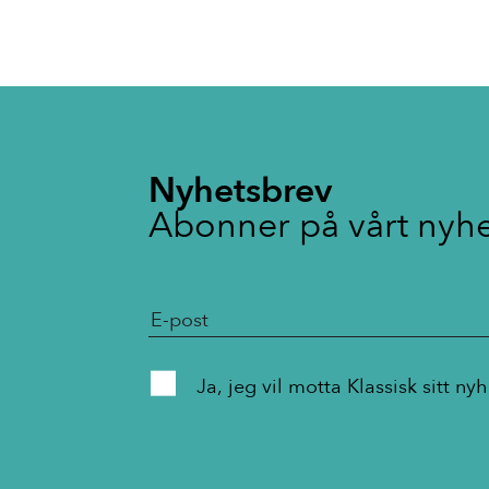
Nyhetsbrev
Abonner på vårt nyh
Ja, jeg vil motta Klassisk s