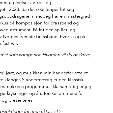
med utgivelser av kor- og
get i 2023, da det ikke lenger lot seg
gsoppdragene mine. Jeg har en mastergrad i
okus på komposisjon for brassband og
edinstrument. På fritiden spiller jeg
Kontakt
 av Norges fremste brassband, hvor vi også
E-post:
klas
sfestival.
Telefon:
920
emst som komponist. Hvordan vil du beskrive
miljøet, og musikken min har derfor ofte et
re klanger. Sjangermessig er den klassisk
romantikkens programmusikk. Samtidig er jeg
gerkrysninger og å utforske rammene for
 og presenteres.
rosjektleder for arena:klassisk?