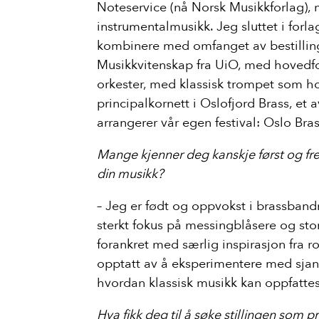
Noteservice (nå Norsk Musikkforlag), 
instrumentalmusikk. Jeg sluttet i forla
kombinere med omfanget av bestillin
Musikkvitenskap fra UiO, med hovedf
orkester, med klassisk trompet som hov
Nyheter
principalkornett i Oslofjord Brass, et
Arrangører
arrangerer vår egen festival: Oslo Bras
Prosjekter
Mange kjenner deg kanskje først og fr
Om klassisk
din musikk?
For medlemmer
– Jeg er født og oppvokst i brassband
arena:klassisk
sterkt fokus på messingblåsere og sto
forankret med særlig inspirasjon fra 
opptatt av å eksperimentere med sjan
hvordan klassisk musikk kan oppfattes
Hva fikk deg til å søke stillingen som p