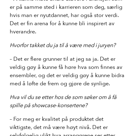
er på samme sted i karrieren som deg, særlig
Arrangører
hvis man er nyutdannet, har også stor verdi.
Prosjekter
Det er fin arena for å kunne bli inspirert av
Om klassisk
hverandre.
For medlemmer
Hvorfor takket du ja til å være med i juryen?
arena:klassisk
– Det er flere grunner til at jeg sa ja. Det er
veldig gøy å kunne få høre hva som finnes av
ensembler, og det er veldig gøy å kunne bidra
Kontakt
med å løfte de frem og gjøre de synlige.
E-post:
klassisk@klassisk.net
Telefon:
920 15 000
Hva vil du se etter hos de som søker om å få
spille på showcase-konsertene?
– For meg er kvalitet på produktet det
viktigste, det må være høyt nivå. Det er
selvfølgelig ulikt hva arrangørene ser etter,