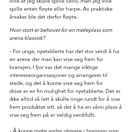
ville at jeg skulle spille cello, men jeg ville
spille enten fløyte eller harpe. Av praktiske
årsaker ble det derfor fløyte.
Hvor stort er behovet for en møteplass som
arena:klassisk?
– For unge, nyetablerte har det stor verdi å ha
en arena der man kan vise seg frem for
bransjen. I fjor var det mange viktige
interesseorganisasjoner og arrangører til
stede, og det å kunne vise seg frem for
disse er en fin mulighet for nyetablerte. Det er
ikke alltid så lett å skulle ringe rundt for å vise
frem produktet sitt, så det å ha en sånn plass å
vise seg frem på er veldig verdifullt.
Nyheter
– Å kunne møte andre utøvere i bransjen som